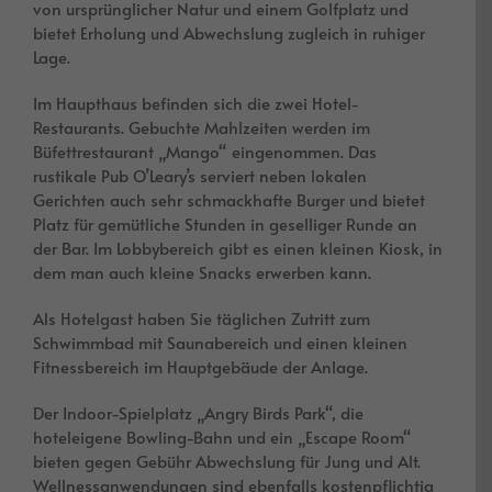
von ursprünglicher Natur und einem Golfplatz und
bietet Erholung und Abwechslung zugleich in ruhiger
Lage.
Im Haupthaus befinden sich die zwei Hotel-
Restaurants. Gebuchte Mahlzeiten werden im
Büfettrestaurant „Mango“ eingenommen. Das
rustikale Pub O’Leary’s serviert neben lokalen
Gerichten auch sehr schmackhafte Burger und bietet
Platz für gemütliche Stunden in geselliger Runde an
der Bar. Im Lobbybereich gibt es einen kleinen Kiosk, in
dem man auch kleine Snacks erwerben kann.
Als Hotelgast haben Sie täglichen Zutritt zum
Schwimmbad mit Saunabereich und einen kleinen
Fitnessbereich im Hauptgebäude der Anlage.
Der Indoor-Spielplatz „Angry Birds Park“, die
hoteleigene Bowling-Bahn und ein „Escape Room“
bieten gegen Gebühr Abwechslung für Jung und Alt.
Wellnessanwendungen sind ebenfalls kostenpflichtig