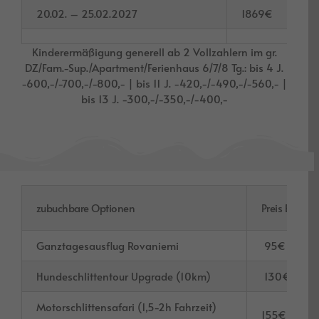
20.02. – 25.02.2027
1869€
Kinderermäßigung generell ab 2 Vollzahlern im gr.
DZ/Fam.-Sup./Apartment/Ferienhaus 6/7/8 Tg.: bis 4 J.
-600,-/-700,-/-800,- | bis 11 J. -420,-/-490,-/-560,- |
bis 13 J. -300,-/-350,-/-400,-
zubuchbare Optionen
Preis Erw.
Ganztagesausflug Rovaniemi
95€
Hundeschlittentour Upgrade (10km)
130€
Motorschlittensafari (1,5-2h Fahrzeit)
155€