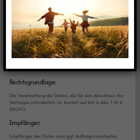
Daten können wir Ihnen keinen Zugang auf unsere
angebotenen Inhalte gewähren.
Erbringung kostenpflichtiger Leistungen
Art und Zweck der Verarbeitung:
Zur Erbringung kostenpflichtiger Leistungen werden
von uns zusätzliche Daten erfragt, wie z.B.
Zahlungsangaben, um Ihre Bestellung ausführen zu
können.
Rechtsgrundlage:
Die Verarbeitung der Daten, die für den Abschluss des
Vertrages erforderlich ist, basiert auf Art. 6 Abs. 1 lit. b
DSGVO.
Empfänger:
Empfänger der Daten sind ggf. Auftragsverarbeiter.