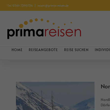
Zum
Tel: 0561-7390736
|
reisen@prima-reisen.de
Inhalt
springen
HOME
REISEANGEBOTE
REISE SUCHEN
INDIVID
Nor
Nordl
Dörfe