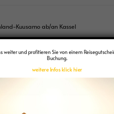
nland-Kuusamo ab/an Kassel
and - Kuusamo Erleben Sie einen unvergesslichen Winterurlaub inm
auf eine Schneeschuhwanderung über zugefrorene Seen, eine rasa
 weiter und profitieren Sie von einem Reisegutschei
Buchung.
weitere Infos klick hier
netien – Wanderparadies im Südkaukasu