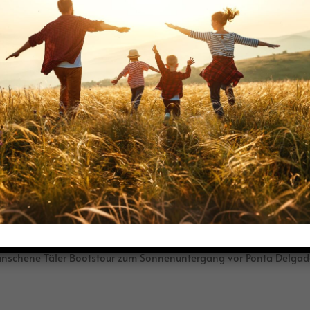
ukasus - Großartige Gastfreundschaft der Swanan
tugal
rtraum auf der Atlantikinsel São Miguel Highlights Wanderhighli
nschene Täler Bootstour zum Sonnenuntergang vor Ponta Delgada 