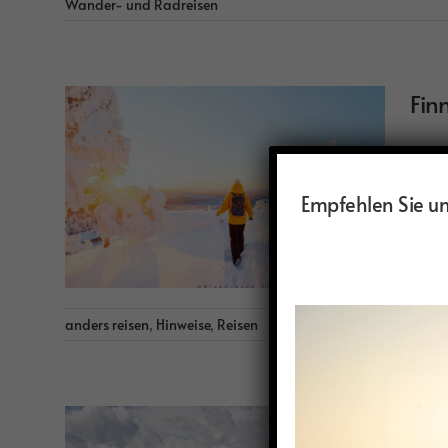
Wander- und Radreisen
Fin
Finnl
sich 
Empfehlen Sie uns
anders reisen
,
Hinweise
,
Reisen
Swa