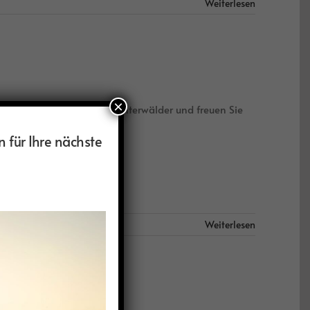
Weiterlesen
×
itten tief verschneiter Winterwälder und freuen Sie
nte Fahrt auf dem
n für Ihre nächste
Weiterlesen
s-Georgien