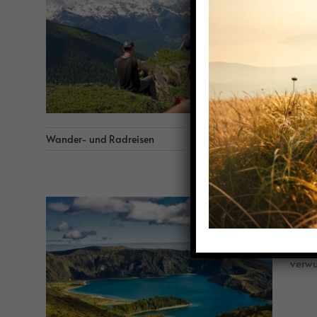
Südka
Wander- und Radreisen
Por
Wande
verwu