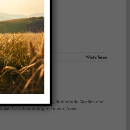
Weiterlesen
ght: türkisblaue Kraterseen, dampfende Quellen und
Zeit für Entspannung mit einem freien