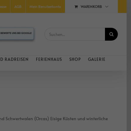
WARENKORB
asse
AGB
Mein Benutzerkonto
Suche
nach:
D RADREISEN
FERIENHAUS
SHOP
GALERIE
nd Schwertwalen (Orcas) Eisige Küsten und winterliche