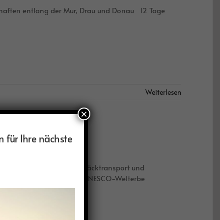
haften entlang der Mur, Drau und Donau 12 Tage
Weiterlesen
×
n für Ihre nächste
vielfältige Natur mit Gepäcktransport und
ationalpark Garajonay – UNESCO-Welterbe