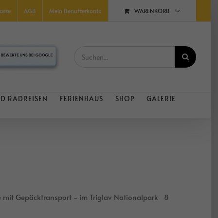
WARENKORB
asse
AGB
Mein Benutzerkonto
Suche
nach:
D RADREISEN
FERIENHAUS
SHOP
GALERIE
se mit Gepäcktransport - im Triglav Nationalpark 8