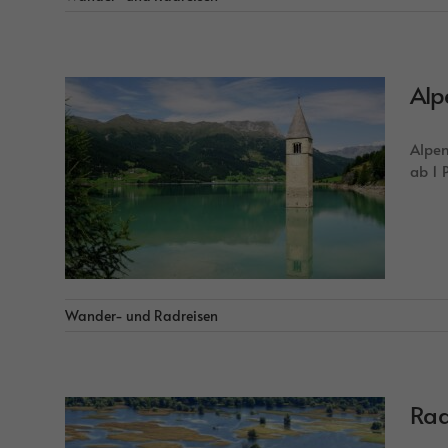
Alp
Alpen
ab 1 
Wander- und Radreisen
Rad