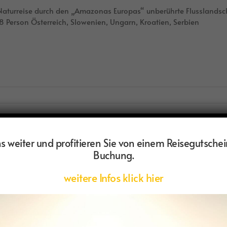
aturreise durch den „Amazonas Europas“ unberührte Flusslandsc
8 Person Österreich, Slowenien, Ungarn, Kroatien, Serbien
 weiter und profitieren Sie von einem Reisegutschei
Gomera – Nebelwald, Vulkane & Meer
Buchung.
mera - Nebelwald, Vulkane & Meer Entspannte Wanderreise durch 
weitere Infos klick hier
annungstagen im Valle Grand Rey Höhepunkte Lorbeerwald im N