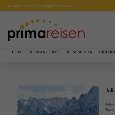
Zum
Tel: 0561-7390736
|
reisen@prima-reisen.de
Inhalt
springen
HOME
REISEANGEBOTE
REISE SUCHEN
INDIVID
Jul
Julis
Tage 