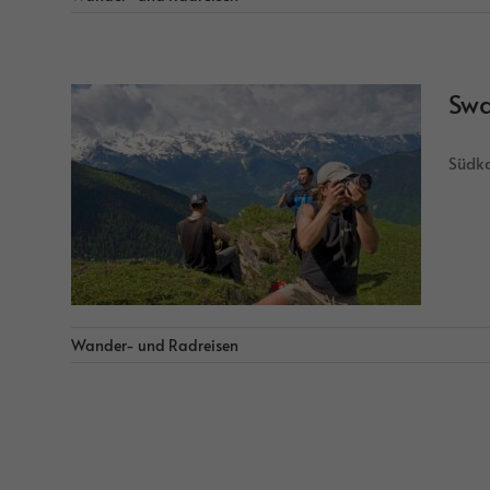
Swa
Südka
Wander- und Radreisen