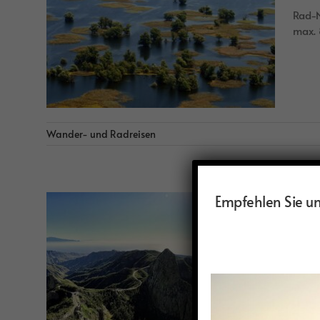
Rad-N
max. 
Wander- und Radreisen
Empfehlen Sie uns
La 
La Go
Entsp