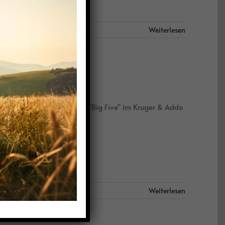
Weiterlesen
ka Highlights Begegne den "Big Five" im Kruger & Addo
Weiterlesen