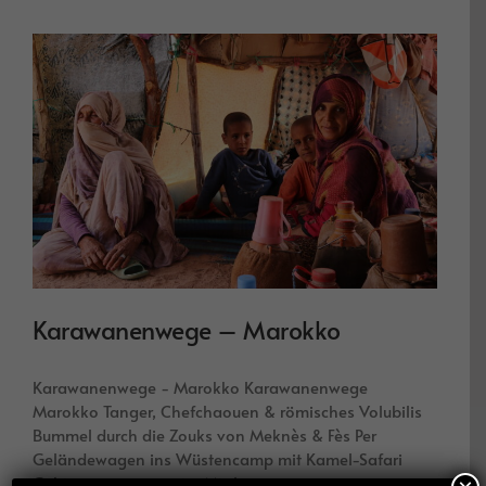
Karawanenwege – Marokko
Karawanenwege - Marokko Karawanenwege
Marokko Tanger, Chefchaouen & römisches Volubilis
Bummel durch die Zouks von Meknès & Fès Per
Geländewagen ins Wüstencamp mit Kamel-Safari
Gebirgspanoramen im Mittleren