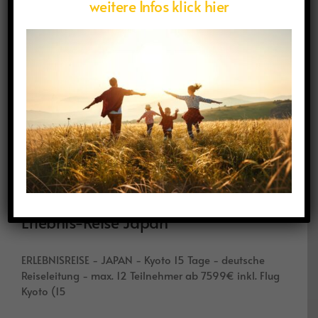
weitere Infos klick hier
Erlebnis-Reise Japan
ERLEBNISREISE - JAPAN - Kyoto 15 Tage - deutsche
Reiseleitung - max. 12 Teilnehmer ab 7599€ inkl. Flug
Kyoto (15