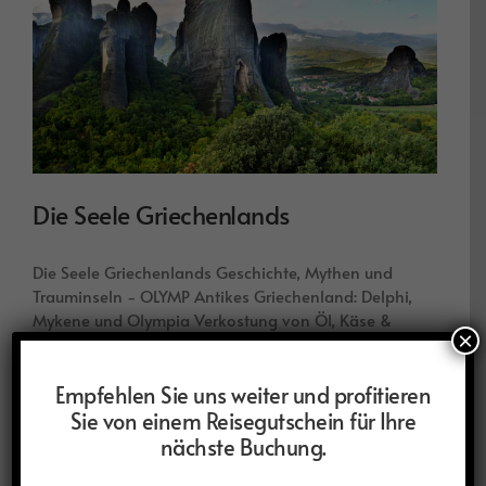
Die Seele Griechenlands
Die Seele Griechenlands Geschichte, Mythen und
Trauminseln - OLYMP Antikes Griechenland: Delphi,
Mykene und Olympia Verkostung von Öl, Käse &
×
Wein, Kochkurs in Arkadien Athen ausführlich
Empfehlen Sie uns weiter und profitieren
Sie von einem Reisegutschein für Ihre
Reisen
Weiterlesen
nächste Buchung.