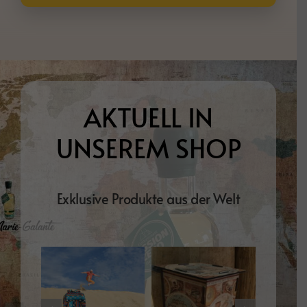
AKTUELL IN
UNSEREM SHOP
Exklusive Produkte aus der Welt
Dieses
Dieses
Ausführung
Details
Ausführung
Details
Aus
Produkt
Produkt