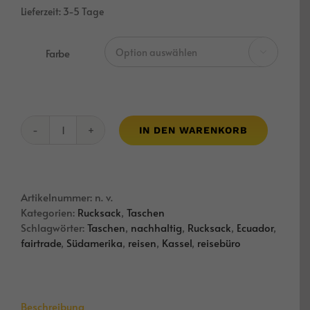
Lieferzeit:
3-5 Tage
Farbe

IN DEN WARENKORB
Rucksack
Puririy
Menge
Artikelnummer:
n. v.
Kategorien:
Rucksack
,
Taschen
Schlagwörter:
Taschen
,
nachhaltig
,
Rucksack
,
Ecuador
,
fairtrade
,
Südamerika
,
reisen
,
Kassel
,
reisebüro
Beschreibung