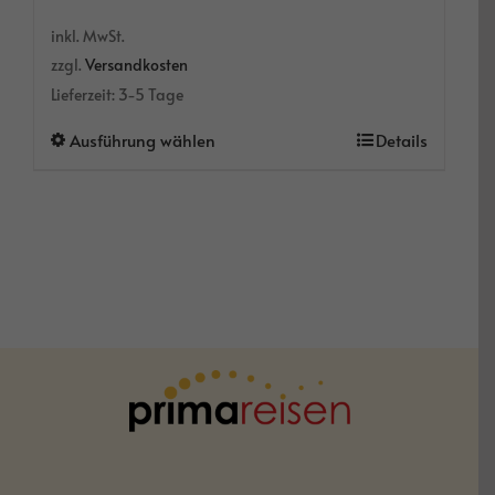
inkl. MwSt.
zzgl.
Versandkosten
Lieferzeit:
3-5 Tage
Dieses
Ausführung wählen
Details
Produkt
weist
mehrere
Varianten
auf.
Die
Optionen
können
auf
der
Produktseite
gewählt
werden