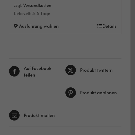
zzgl.
Versandkosten
Lieferzeit:
3-5 Tage
Dieses
Ausführung wählen
Details
Produkt
weist
mehrere
Varianten
auf.
Die
Auf Facebook
Produkt twittern
Optionen
teilen
können
auf
der
Produkt anpinnen
Produktseite
gewählt
werden
Produkt mailen