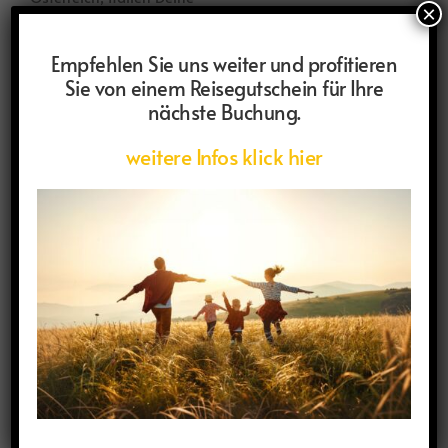
×
Empfehlen Sie uns weiter und profitieren
Wander- und Radreisen
Sie von einem Reisegutschein für Ihre
Weiterlesen
nächste Buchung.
weitere Infos klick hier
Alpenüberquerung-Oberstdorf-