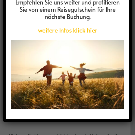
Empfehlen Sie uns weiter und profitieren
Weiterlesen
Sie von einem Reisegutschein für Ihre
nächste Buchung.
weitere Infos klick hier
Vietnam für Singles und
Alleinreisende