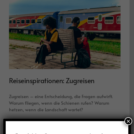
Reiseinspirationen: Zugreisen
Zugreisen – eine Entscheidung, die Fragen aufwirft.
Warum fliegen, wenn die Schienen rufen? Warum
hetzen, wenn die Landschaft wartet?
×
Aktuell
,
Uncategorized