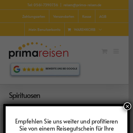
Zum
Tel: 0561-7390736
|
reisen@prima-reisen.de
Inhalt
springen
Zahlungsarten
Versandarten
Kasse
AGB
WARENKORB
Mein Benutzerkonto
Spirituosen
×
Empfehlen Sie uns weiter und profitieren
Sie von einem Reisegutschein für Ihre