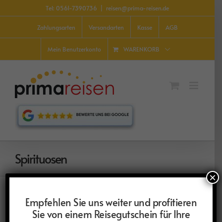
Zum
Tel: 0561-7390736
|
reisen@prima-reisen.de
Inhalt
springen
Zahlungsarten
Versandarten
Kasse
AGB
WARENKORB
Mein Benutzerkonto
Spirituosen
×
Empfehlen Sie uns weiter und profitieren
Sie von einem Reisegutschein für Ihre