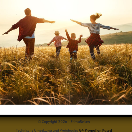
indestens 18 Jahre alt sind!
ätigen Sie, dass Sie 18 Jahre oder älter sind!
wahl entsprechen.
Home
AGB
Widerrufsbelehrung
Datenschutz
Impressum
© Copyright 2026 | PrimaReisen
Technische Umsetzung und Webdesgin:
G4 Promotion Kassel