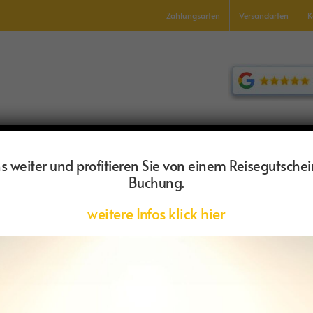
Zahlungsarten
Versandarten
K
UALREISEN, CAMPER, FLUG
ANDERS REISEN
WANDER- UN
KONTAKT
 weiter und profitieren Sie von einem Reisegutschei
Buchung.
weitere Infos klick hier