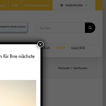
WARENKORB
asse
AGB
Mein Benutzerkonto
Suche
nach:
×
D RADREISEN
FERIENHAUS
SHOP
GALERIE
n für Ihre nächste
Startseite
Spirituosen