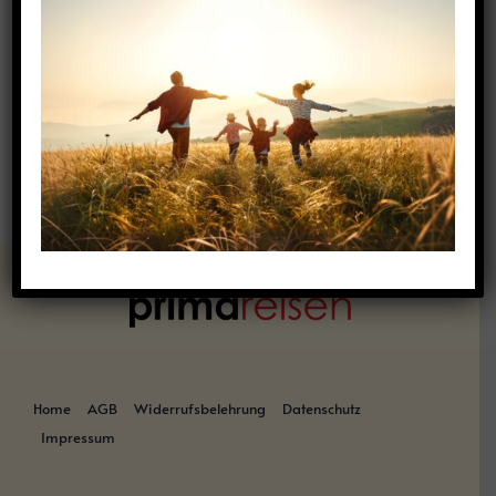
Es wurden keine Produkte gefunden, die deiner
Auswahl entsprechen.
Home
AGB
Widerrufsbelehrung
Datenschutz
Impressum