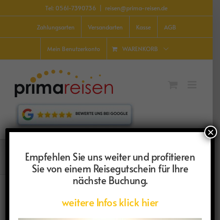
Zum
Tel: 0561-7390736
|
reisen@prima-reisen.de
Inhalt
springen
Zahlungsarten
Versandarten
Kasse
AGB
WARENKORB
Mein Benutzerkonto
×
Holster
Empfehlen Sie uns weiter und profitieren
Sie von einem Reisegutschein für Ihre
nächste Buchung.
weitere Infos klick hier