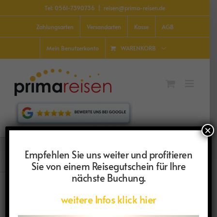
Zum
Tel: 0561-7390736
|
reisen@prima-reisen.de
Inhalt
springen
Zahlungsarten
Versandarten
Kasse
AGB
WARENKORB
Mein Benutzerkonto
×
Holster
Empfehlen Sie uns weiter und profitieren
Sie von einem Reisegutschein für Ihre
nächste Buchung.
weitere Infos klick hier