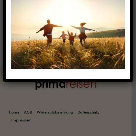
Es wurden keine Produkte gefunden, die deiner
Auswahl entsprechen.
Home
AGB
Widerrufsbelehrung
Datenschutz
Impressum