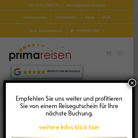
Zum
Tel: 0561-7390736
|
reisen@prima-reisen.de
Inhalt
springen
Zahlungsarten
Versandarten
Kasse
AGB
WARENKORB
Mein Benutzerkonto
×
Holster
Empfehlen Sie uns weiter und profitieren
Sie von einem Reisegutschein für Ihre
nächste Buchung.
weitere Infos klick hier