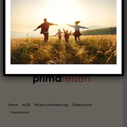
Es wurden keine Produkte gefunden, die deiner
Auswahl entsprechen.
Home
AGB
Widerrufsbelehrung
Datenschutz
Impressum