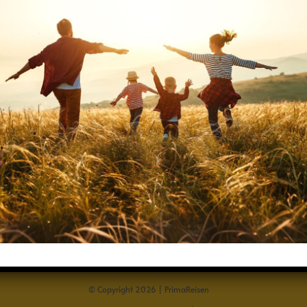
Home
AGB
Widerrufsbelehrung
Datenschutz
Impressum
© Copyright 2026 | PrimaReisen