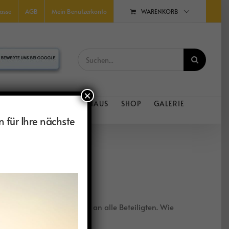
WARENKORB
asse
AGB
Mein Benutzerkonto
Suche
nach:
×
D RADREISEN
FERIENHAUS
SHOP
GALERIE
n für Ihre nächste
der von 2025. Vielen Dank an alle Beteiligten. Wie