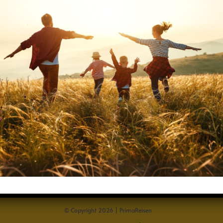
Home
AGB
Widerrufsbelehrung
Datenschutz
Impressum
© Copyright 2026 | PrimaReisen