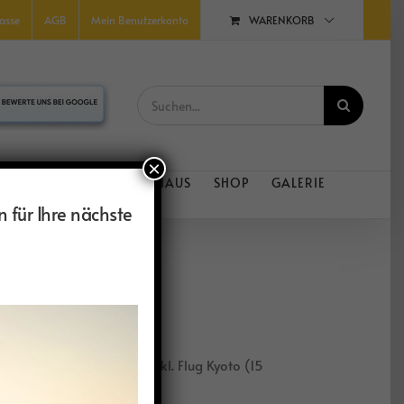
WARENKORB
asse
AGB
Mein Benutzerkonto
Suche
nach:
×
D RADREISEN
FERIENHAUS
SHOP
GALERIE
n für Ihre nächste
2 Teilnehmer ab 7599€ inkl. Flug Kyoto (15