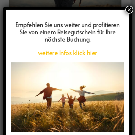
×
Empfehlen Sie uns weiter und profitieren
Sie von einem Reisegutschein für Ihre
nächste Buchung.
weitere Infos klick hier
Reiseinspirationen: Wandern,
Trekking
Jeder Tritt erzählt eine Geschichte, jede Kurve birgt ein
neues Bild. Rucksack packen, Stiefel schnüren. Die
Natur wartet still und doch eindrucksvoll.
Aktuell
,
HP-Paxlounge wandern,trecking,wasser
Weiterlesen