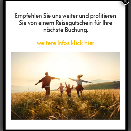
×
Empfehlen Sie uns weiter und profitieren
Sie von einem Reisegutschein für Ihre
nächste Buchung.
weitere Infos klick hier
Reiseinspirationen: Kreativ
Kunst und Kultur. Bewegung und Stille. Eine Reise für
die Sinne. Eine Reise für den Augenblick.
Aktuell
,
HP-Paxlounge Tanz und Yoga
Weiterlesen