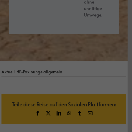
ohne
unnötige
Umwege.
Aktuell
,
HP-Paxlounge allgemein
Teile diese Reise auf den Sozialen Plattformen:
Facebook
X
LinkedIn
WhatsApp
Tumblr
E-
Mail