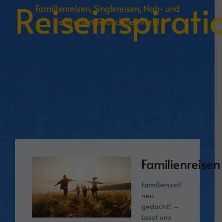
Reiseinspirat
Familienreisen, Singlereisen, Nah- und
Fernreisen, Round the World
Familienreisen
Familienzeit
neu
gedacht! –
Lasst uns