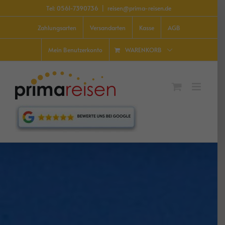
Zum
Tel: 0561-7390736
|
reisen@prima-reisen.de
Inhalt
springen
Zahlungsarten
Versandarten
Kasse
AGB
WARENKORB
Mein Benutzerkonto
Reiseinspirationen: Familie, Single, Reisen