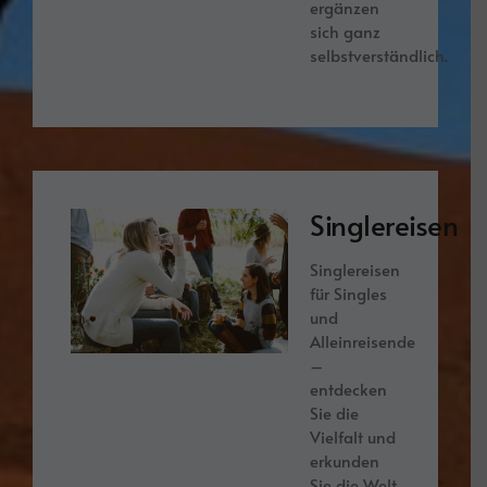
ergänzen
sich ganz
selbstverständlich.
Singlereisen
Singlereisen
für Singles
und
Alleinreisende
–
entdecken
Sie die
Vielfalt und
erkunden
Sie die Welt