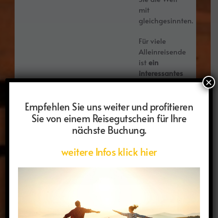
mit
gleichgesinnten.
Für viele
Alleinreisende
ist
ein
interessantes
×
Reiseziel
der
wichtigste
Empfehlen Sie uns weiter und profitieren
Anreiz
, sich
Sie von einem Reisegutschein für Ihre
als Single
nächste Buchung.
einen
Urlaub zu
weitere Infos klick hier
gönnen und
unterwegs
neue
Menschen,
wie
Gleichgesinnte,